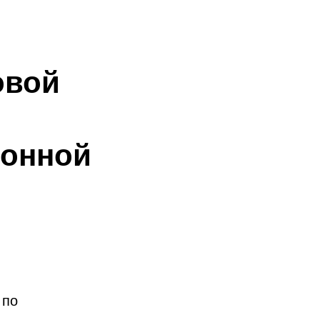
овой
ионной
 по