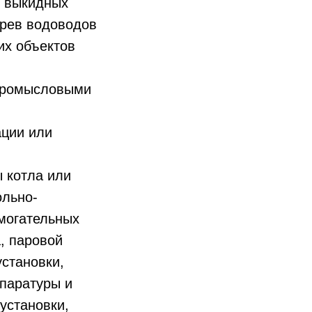
, выкидных
грев водоводов
их объектов
 промысловыми
ации или
 котла или
ольно-
могательных
, паровой
становки,
паратуры и
установки,