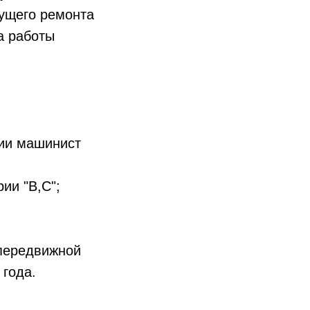
ущего ремонта
а работы
сии машинист
ии "В,С";
передвижной
 года.