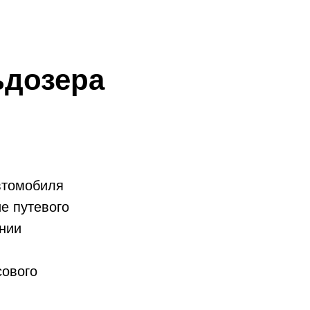
дозера
автомобиля
е путевого
янии
сового