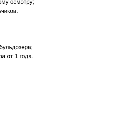
ому осмотру;
зчиков.
бульдозера;
а от 1 года.